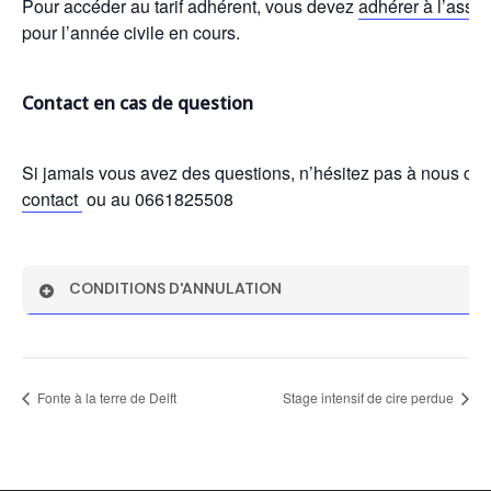
Pour accéder au tarif adhérent, vous devez
adhérer à l’assoc
pour l’année civile en cours.
Contact en cas de question
Si jamais vous avez des questions, n’hésitez pas à nous con
contact
ou au 0661825508
CONDITIONS D'ANNULATION
Elemento se réserve le droit d’annuler ou de repousser le s
moins 3 inscrits. Dans ce cas, vous serez informé minimu
début du cours et le montant total payé vous sera soit rem
Fonte à la terre de Delft
Stage intensif de cire perdue
cas d’une nouvelle date.
Si un problème survient et qu’après avoir réservé vous ne
serez remboursé si vous nous informez au moins 72 heure