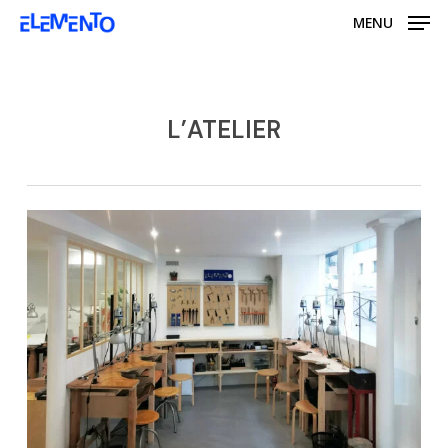
Skip
MENU
to
main
content
L’ATELIER