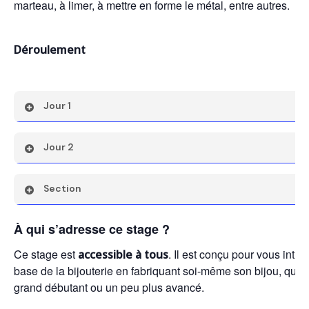
marteau, à limer, à mettre en forme le métal, entre autres.
Déroulement
Jour 1
• Apprendre l’utilisation des outils de base (limer, scier, m
Jour 2
• Exercices pour apprendre faire un bijou simple en appliq
d’apprendre
• Recherche sur vos projets
Section
• Fabrication
• Finitions
À qui s’adresse ce stage ?
Ce stage est
. Il est conçu pour vous intr
accessible à tous
base de la bijouterie en fabriquant soi-même son bijou, que
grand débutant ou un peu plus avancé.