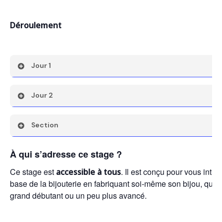
Déroulement
Jour 1
• Apprendre l’utilisation des outils de base (limer, scier, m
Jour 2
• Exercices pour apprendre faire un bijou simple en appliq
d’apprendre
• Recherche sur vos projets
Section
• Fabrication
• Finitions
À qui s’adresse ce stage ?
Ce stage est
. Il est conçu pour vous intr
accessible à tous
base de la bijouterie en fabriquant soi-même son bijou, que
grand débutant ou un peu plus avancé.