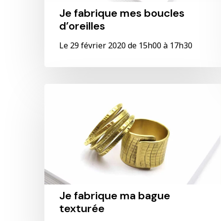
Je fabrique mes boucles
d’oreilles
Le 29 février 2020 de 15h00 à 17h30
Je
fabrique
ma
bague
texturée
Je fabrique ma bague
texturée