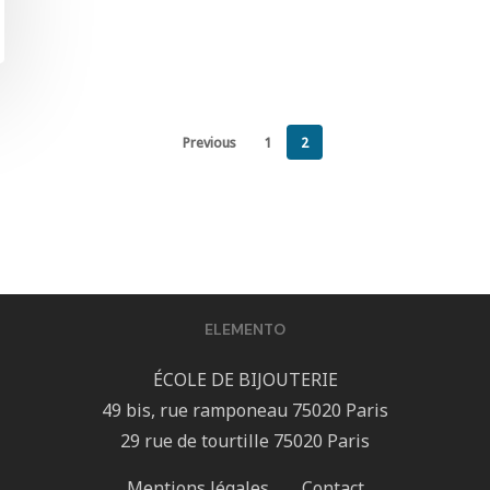
Previous
1
2
ELEMENTO
ÉCOLE DE BIJOUTERIE
49 bis, rue ramponeau 75020 Paris
29 rue de tourtille 75020 Paris
Mentions légales
Contact