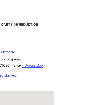
F
F CARTE DE RÉDUCTION
r Elemento
s rue ramponeau
75020
France
+ Google Map
ieu site web