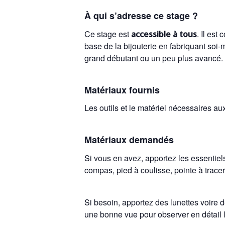
Réalisation d’une bague type 
Pour les débutants : familiari
À qui s’adresse ce stage ?
technique ou d’une plastiline 
de base du travail du métal en 
fabrication et de mieux navig
Ce stage est
. Il est
accessible à tous
forme et souder)
base de la bijouterie en fabriquant so
Pour tous : Réalisation d’un
grand débutant ou un peu plus avancé.
vous pourrez personnaliser.
Matériaux fournis
Les outils et le matériel nécessaires a
Matériaux demandés
Si vous en avez, apportez les essentiels 
compas, pied à coulisse, pointe à tracer
Si besoin, apportez des lunettes voire d
une bonne vue pour observer en détail le