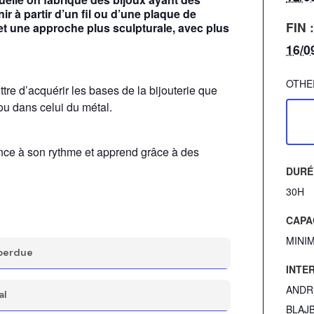
nir à partir d’un fil ou d’une plaque de
FIN 
met une approche plus sculpturale, avec plus
16/0
OTHE
re d’acquérir les bases de la bijouterie que
 ou dans celui du métal.
ce à son rythme et apprend grâce à des
DURÉ
30H
CAPA
MINIM
 perdue
INTE
es de cire, les façons de transformer la
ANDR
al
 à la cire perdue
BLAJ