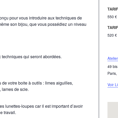
chevalière en cire à l’aide d’un dessin
sation avec les outils et les techniques
TARI
afin de se projeter dans les étapes de
bijouterie (limer, scier, mettre en
550 €
uer dans le volume
 conçu pour vous introduire aux techniques de
i-même son bijou, que vous possédiez un niveau
 bijou selon des modèles proposés que
TARI
520 €
ux techniques qui seront abordées.
Atelie
49 bi
Paris
,
de votre boite à outils : limes aiguilles,
Voir L
, lames de scie.
es lunettes-loupes car il est important d’avoir
 travail.