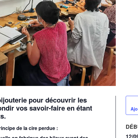
ijouterie pour découvrir les
dir vos savoir-faire en étant
Ajo
s.
DÉB
incipe de la cire perdue :
12/0
uelle on fabrique des bijoux ayant des